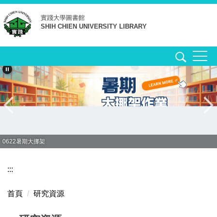
跳
實踐大學
圖書館
到
SHIH CHIEN UNIVERSITY LIBRARY
主
要
內
容
區
0622暑期大挪架
:::
首頁
研究資源