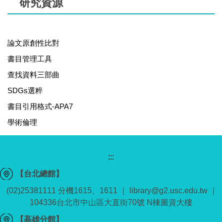
研究資源
論文原創性比對
書目管理工具
查找資料三部曲
SDGs選粹
書目引用格式-APA7
學術倫理
:::
【台北總館】
(02)25381111 分機1615、1611 ｜ library@g2.usc.edu.tw ｜
104336台北市中山區大直街70號 N棟圖資大樓
【高雄分館】