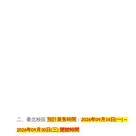
二、臺北校區
預計展售時間
：
年
月
日
一
～
2026
09
14
(
)
年
月
日
三
開館時間
2026
09
30
(
)