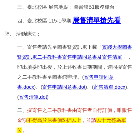
三、臺北校區 展售地點：圖書館B1服務櫃台
展售清單搶先看
四、臺北校區 115-1學期
陸、 活動辦法：
一、寄售者請先至圖書暨資訊處下載「
實踐大學圖書
暨資訊處二手教科書寄售申請同意書及寄售清單
」，
印出填妥印出後，於上述收書日期期間，連同擬寄售
之二手教科書至圖書館辦理。(
寄售申請同意
書.docx
)、(
寄售申請同意書.dot
)、(
寄售清單.docx
)、
(
寄售清單.dot
)
二、
擬寄售之二手教科書由寄售者自行訂價，唯販售
金額
不得高於原書價5 折以上
，並請
以十元整為單
位
。