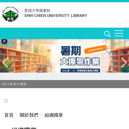
跳
實踐大學
圖書館
到
SHIH CHIEN UNIVERSITY LIBRARY
主
要
內
容
區
0622暑期大挪架
:::
首頁
關於我們
組織職掌