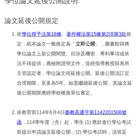
學位論文延後公開說明
論文延後公開規定
依
學位授予法第16條
、
著作權法第15條第2項第3款
規
定，紙本論文一般推定為「
立即公開
」，圖書館得將
學位論文上架公開閱覽。但涉及機密、專利事項或依
法不得提供，應檢附證明文件，並經指導教授與系所
主管認定者，學位論文得延後公開。延後公開須訂定
合理期限，至多為5年。如需繼續延後公開，其論文延
後公開期限應經學校權責單位審定。
依教育部114年6月4日
臺教高通字第1142201506號
函
，114學年度（含）起，學生 (1) 應於進行學位考試
前提出申請論文延後公開；(2) 學位考試時，須填妥